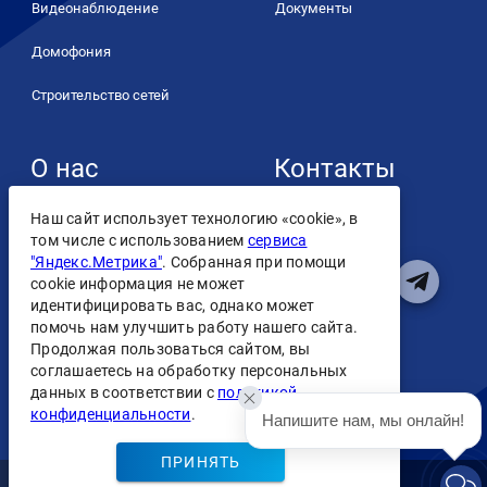
Видеонаблюдение
Документы
Домофония
Строительство сетей
О нас
Контакты
+7 (4932) 93-40-24
О компании
Наш сайт использует технологию «cookie», в
том числе с использованием
сервиса
Контакты
"Яндекс.Метрика"
. Собранная при помощи
cookie информация не может
Лицензии
идентифицировать вас, однако может
помочь нам улучшить работу нашего сайта.
Персональные данные
Продолжая пользоваться сайтом, вы
соглашаетесь на обработку персональных
Пользовательское
данных в соответствии с
политикой
соглашение
конфиденциальности
.
Напишите нам, мы онлайн!
ПРИНЯТЬ
ООО "Интеркомтел" copyright @ 2009-2026